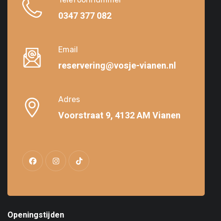
0347 377 082
Email
reservering@vosje-vianen.nl
Adres
Voorstraat 9, 4132 AM Vianen
Openingstijden