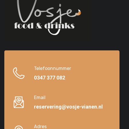
Telefoonnummer
0347 377 082
Email
reservering@vosje-vianen.nl
Adres