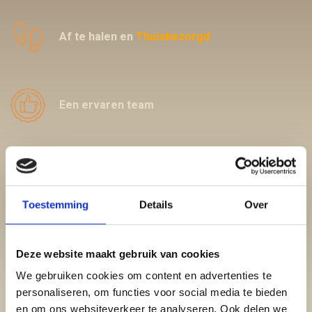
footprint
Af te halen en
Thuisbezorgd
Een ervaren team
schedule
Di-Zo vanaf 11:00
Toestemming
Details
Over
Lees meer over ons
Deze website maakt gebruik van cookies
We gebruiken cookies om content en advertenties te
personaliseren, om functies voor social media te bieden
en om ons websiteverkeer te analyseren. Ook delen we