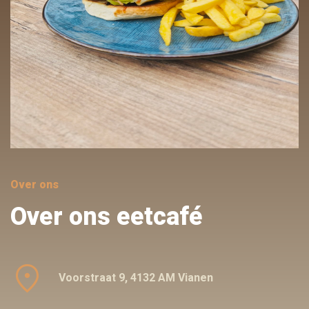
Over ons
Over ons eetcafé
location_on
Voorstraat 9, 4132 AM Vianen