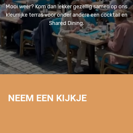
uitstraling
Mooi weer? Kom dan lekker gezellig samen op ons
kleurrijke terras voor onder andere een cocktail en
Shared Dining.
NEEM EEN KIJKJE