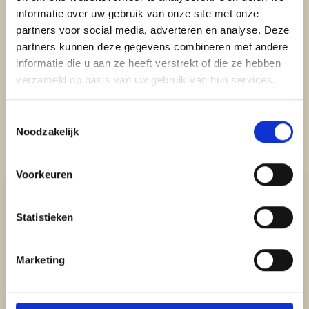
informatie over uw gebruik van onze site met onze
partners voor social media, adverteren en analyse. Deze
partners kunnen deze gegevens combineren met andere
Ons menu
informatie die u aan ze heeft verstrekt of die ze hebben
verzameld op basis van uw gebruik van hun services.
Bestsellers van ons
menu
Toestemmingsselectie
Noodzakelijk
Voorkeuren
Statistieken
Marketing